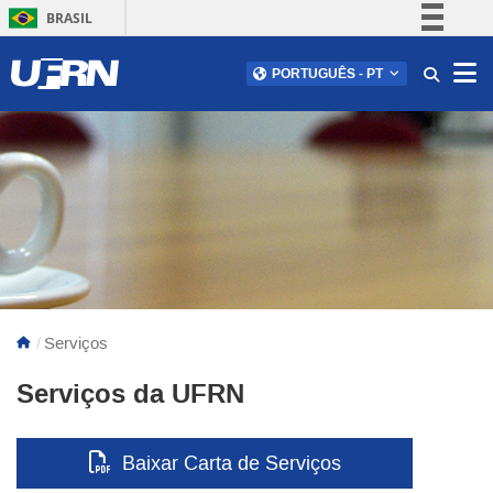
BRASIL
Simplifique!
Abr
PORTUGUÊS
-
PT
Comunica BR
Participe
Acesso à informação
Legislação
Canais
Serviços
Serviços da UFRN
Baixar Carta de Serviços