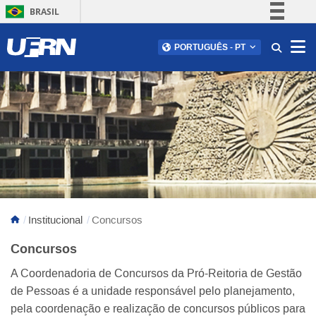
BRASIL
Simplifique!
Abr
PORTUGUÊS
-
PT
Comunica BR
Participe
Acesso à informação
Legislação
Canais
Institucional
Concursos
Concursos
A Coordenadoria de Concursos da Pró-Reitoria de Gestão
de Pessoas é a unidade responsável pelo planejamento,
pela coordenação e realização de concursos públicos para