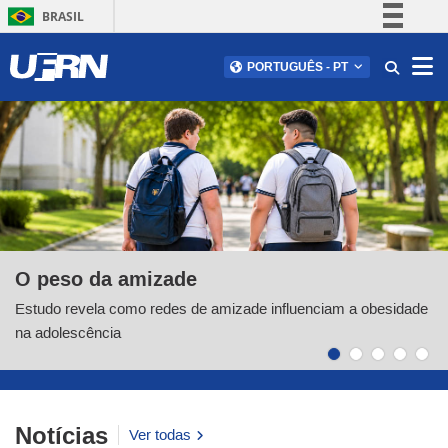
BRASIL
Simplifique!
Abr
PORTUGUÊS - PT
Comunica BR
Participe
Área de destaque do portal
Acesso à informação
Legislação
Canais
O peso da amizade
Estudo revela como redes de amizade influenciam a obesidade
na adolescência
Paginação dos destaques
Notícias
Ver todas