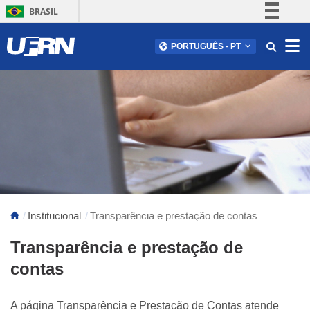
BRASIL
Simplifique!
Abr
PORTUGUÊS
-
PT
Comunica BR
Participe
Acesso à informação
Legislação
Canais
Institucional
Transparência e prestação de contas
Transparência e prestação de
contas
A página Transparência e Prestação de Contas atende