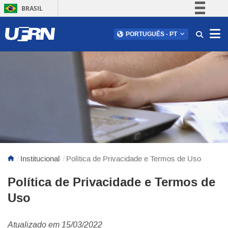
BRASIL
Simplifique!
Abr
PORTUGUÊS
-
PT
Comunica BR
Participe
Acesso à informação
Legislação
Canais
Institucional
Política de Privacidade e Termos de Uso
Política de Privacidade e Termos de
Uso
Atualizado em 15/03/2022