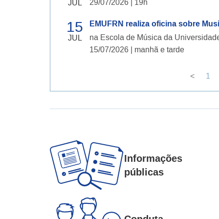
29/07/2026 | 19h
JUL
15
EMUFRN realiza oficina sobre Music
na Escola de Música da Universida
JUL
15/07/2026 | manhã e tarde
<
1
Informações
públicas
Conduta