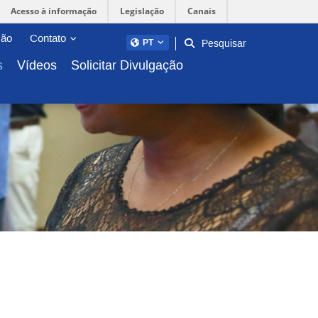
Acesso à informação
Legislação
Canais
Abrir/fechar sub-menu
ção
Contato
Pesquisar
PT
s
Vídeos
Solicitar Divulgação