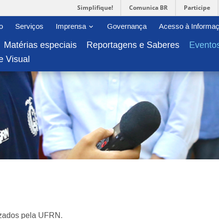
Simplifique!
Comunica BR
Participe
-menu
Abrir/fechar sub-menu
o
Serviços
Imprensa
Governança
Acesso à Informa
Matérias especiais
Reportagens e Saberes
Evento
e Visual
lizados pela UFRN.