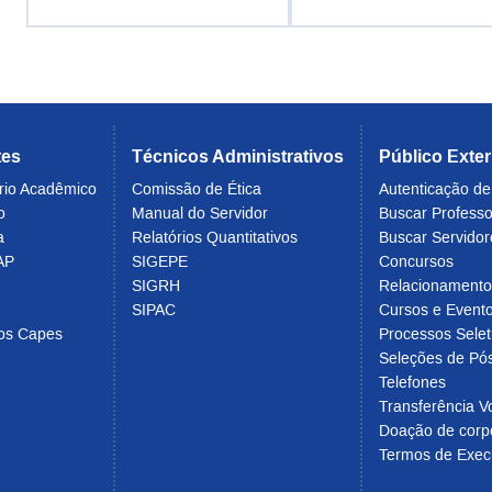
tes
Técnicos Administrativos
Público Exte
rio Acadêmico
Comissão de Ética
Autenticação d
o
Manual do Servidor
Buscar Profess
a
Relatórios Quantitativos
Buscar Servidor
AP
SIGEPE
Concursos
SIGRH
Relacionament
SIPAC
Cursos e Evento
cos Capes
Processos Selet
Seleções de Pó
Telefones
Transferência Vo
Doação de corp
Termos de Exec