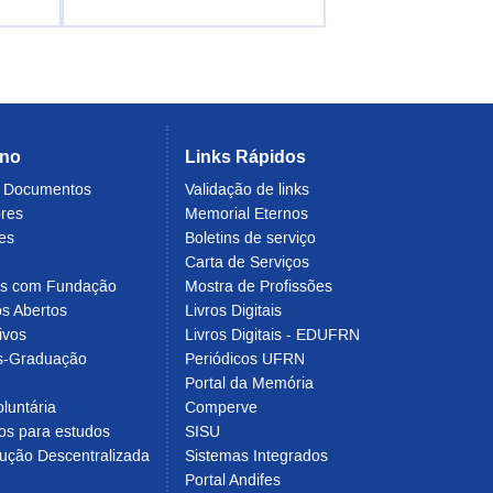
rno
Links Rápidos
e Documentos
Validação de links
ores
Memorial Eternos
es
Boletins de serviço
Carta de Serviços
os com Fundação
Mostra de Profissões
s Abertos
Livros Digitais
ivos
Livros Digitais - EDUFRN
s-Graduação
Periódicos UFRN
Portal da Memória
luntária
Comperve
os para estudos
SISU
ução Descentralizada
Sistemas Integrados
Portal Andifes