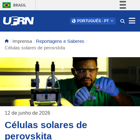
BRASIL
Simplifique!
Abr
PORTUGUÊS
-
PT
Comunica BR
Participe
Imprensa
Reportagens e Saberes
Acesso à informação
Células solares de perovskita
Legislação
Canais
12 de junho de 2026
Células solares de
perovskita