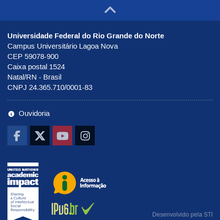
Ir para o to
Universidade Federal do Rio Grande do Norte
Campus Universitário Lagoa Nova
CEP 59078-900
Caixa postal 1524
Natal/RN - Brasil
CNPJ 24.365.710/0001-83
Ouvidoria
Ir pra UNAI
Ir para o portal de Acesso à Infor
Ab
Desenvolvido pela
STI