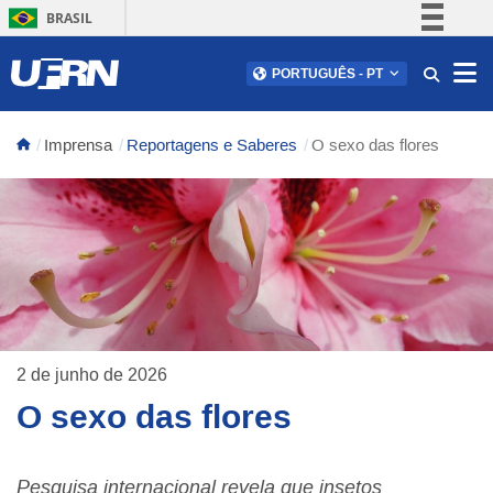
BRASIL
Simplifique!
Abr
PORTUGUÊS
-
PT
Comunica BR
Participe
Imprensa
Reportagens e Saberes
O sexo das flores
Acesso à informação
Legislação
Canais
2 de junho de 2026
O sexo das flores
Pesquisa internacional revela que insetos