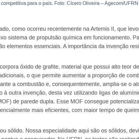
competitiva para o país. Foto: Cícero Oliveira – Agecom/UFRN
ado, como ocorreu recentemente na Artemis II, que lev
exo sistema de propulsão química em funcionamento. Pa
ão elementos essenciais. A importância da invenção res
rpora óxido de grafite, material que possui alto teor de
icionais, o que permite aumentar a proporção de combu
urante a combustão e, consequentemente, amplia-se o al
o à outra invenção, desta vez utilizando ligas de alumín
OF) de parede dupla. Esse MOF consegue potencializa
tencialmente mais eficientes, com maior tempo de que
 ou sólido. Nossa especialidade aqui são os sólidos, dev