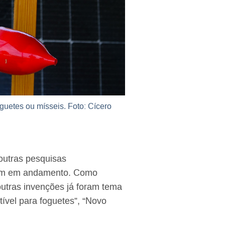
uetes ou mísseis. Foto: Cícero
outras pesquisas
uam em andamento. Como
utras invenções já foram tema
ível para foguetes”
,
“Novo