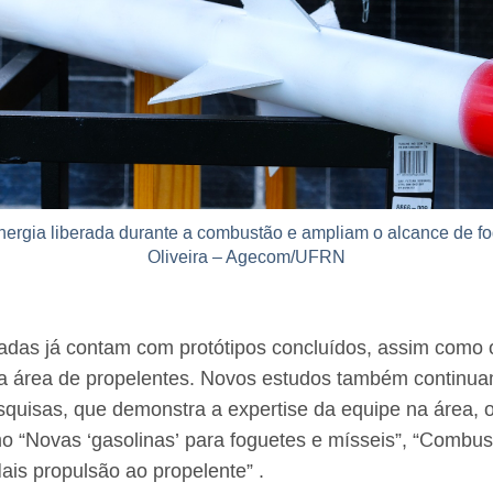
ergia liberada durante a combustão e ampliam o alcance de fog
Oliveira – Agecom/UFRN
das já contam com protótipos concluídos, assim como 
na área de propelentes. Novos estudos também contin
quisas, que demonstra a expertise da equipe na área, o
o “
Novas ‘gasolinas’ para foguetes e mísseis
”,
“Combust
ais propulsão ao propelente”
.