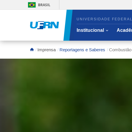
BRASIL
UNIVERSIDADE FEDERAL
Abrir/fecha
Institucional
Acadê
Área do menu principal
Imprensa
Reportagens e Saberes
Combustão 