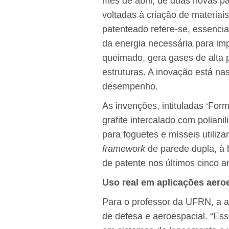
mês de abril, de duas novas p
voltadas à criação de materiai
patenteado refere-se, essenci
da energia necessária para imp
queimado, gera gases de alta
estruturas. A inovação está n
desempenho.
As invenções, intituladas ‘For
grafite intercalado com polian
para foguetes e mísseis utiliz
framework
de parede dupla, à 
de patente nos últimos cinco 
Uso real em aplicações aeroe
Para o professor da UFRN, a a
de defesa e aeroespacial. “Es