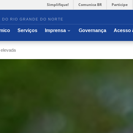
Simplifique!
Comunica BR
Participe
 DO RIO GRANDE DO NORTE
r sub-menu
Abrir/fechar sub-menu
mico
Serviços
Imprensa
Governança
Acesso 
elevada