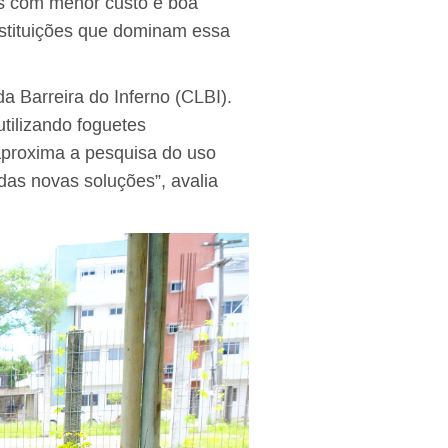
es com menor custo e boa
nstituições que dominam essa
 Barreira do Inferno (CLBI).
tilizando foguetes
aproxima a pesquisa do uso
 das novas soluções”, avalia