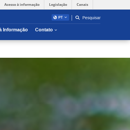
Acesso à informação
Legislação
Canais
Pesquisar
PT
Abrir/fechar sub-menu
à Informação
Contato