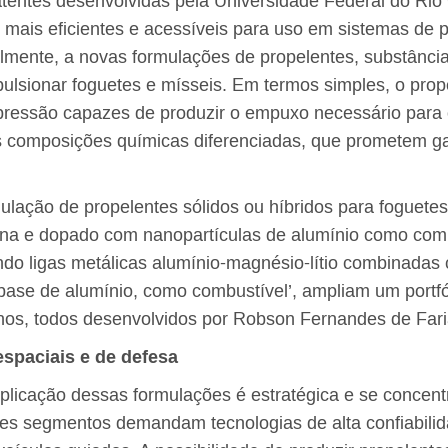
atentes desenvolvidas pela Universidade Federal do Ri
s mais eficientes e acessíveis para uso em sistemas de p
almente, a novas formulações de propelentes, substânci
ulsionar foguetes e mísseis. Em termos simples, o prope
 pressão capazes de produzir o empuxo necessário para
as composições químicas diferenciadas, que prometem g
mulação de propelentes sólidos ou híbridos para foguetes
ilina e dopado com nanopartículas de alumínio como comb
ando ligas metálicas alumínio-magnésio-lítio combinada
base de alumínio, como combustível’, ampliam um portfó
anos, todos desenvolvidos por Robson Fernandes de Fari
spaciais e de defesa
plicação dessas formulações é estratégica e se concent
ses segmentos demandam tecnologias de alta confiabilida