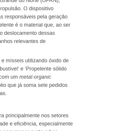
o Grande do Norte (UFRN),
ropulsão. O dispositivo
as responsáveis pela geração
lente é o material que, ao ser
 o deslocamento dessas
anhos relevantes de
 e mísseis utilizando óxido de
ustível’ e ‘Propelente sólido
s com um
metal-organic
lio que já soma sete pedidos
as.
ra principalmente nos setores
de e eficiência, especialmente