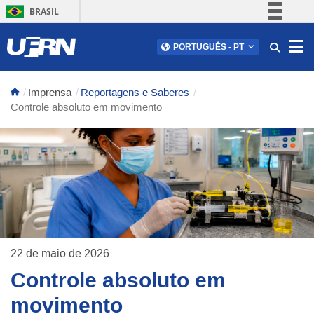
BRASIL
Simplifique!
Abr
PORTUGUÊS
-
PT
Comunica BR
Participe
Imprensa
Reportagens e Saberes
Acesso à informação
Controle absoluto em movimento
Legislação
Canais
22 de maio de 2026
Controle absoluto em
movimento