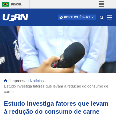
BRASIL
Simplifique!
Abr
PORTUGUÊS
-
PT
Comunica BR
Participe
Acesso à informação
Legislação
Canais
Imprensa
Notícias
Estudo investiga fatores que levam à redução do consumo de
carne
Estudo investiga fatores que levam
à redução do consumo de carne