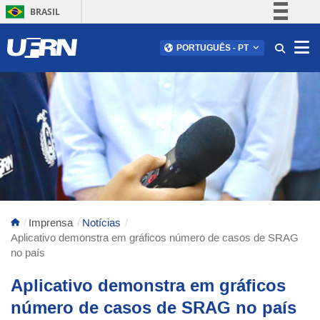
BRASIL
Simplifique!
Abr
PORTUGUÊS
-
PT
Comunica BR
Participe
Acesso à informação
Legislação
Canais
Imprensa
Notícias
Aplicativo demonstra em gráficos número de casos de SRAG
no país
Aplicativo demonstra em gráficos
número de casos de SRAG no país