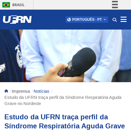
BRASIL
Simplifique!
Abr
PORTUGUÊS
-
PT
Comunica BR
Participe
Acesso à informação
Legislação
Canais
Imprensa
Notícias
Estudo da UFRN traça perfil da Síndrome Respiratória Aguda
Grave no Nordeste
Estudo da UFRN traça perfil da
Síndrome Respiratória Aguda Grave