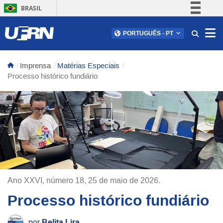
BRASIL
Simplifique!
Abr
PORTUGUÊS
-
PT
Comunica BR
Participe
Imprensa
Matérias Especiais
Acesso à informação
Processo histórico fundiário
Legislação
Canais
Ano
XXVI
, número
18
,
25 de maio de 2026
.
Processo histórico fundiário
por
Belita Lira