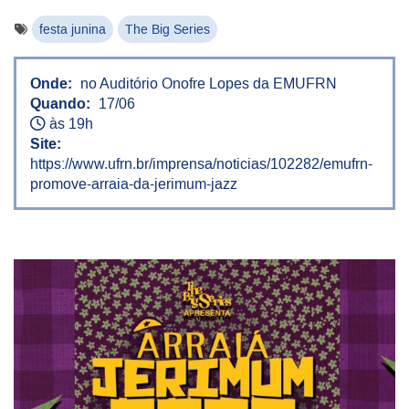
festa junina
The Big Series
Onde:
no Auditório Onofre Lopes da EMUFRN
Quando:
17/06
às 19h
Site:
https://www.ufrn.br/imprensa/noticias/102282/emufrn-
promove-arraia-da-jerimum-jazz