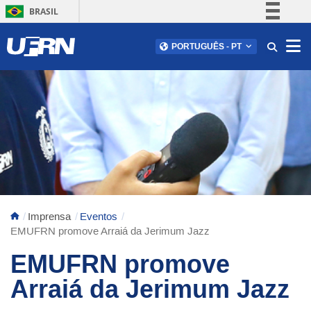
BRASIL
Simplifique!
Abr
PORTUGUÊS
-
PT
Comunica BR
Participe
Acesso à informação
Legislação
Canais
Imprensa
Eventos
EMUFRN promove Arraiá da Jerimum Jazz
EMUFRN promove
Arraiá da Jerimum Jazz