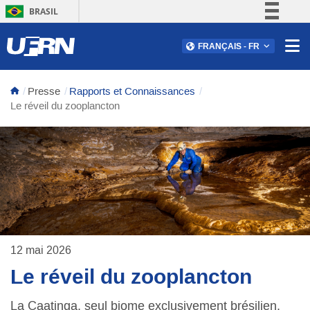
BRASIL
Simplifique!
Ouv
FRANÇAIS - FR
Comunica BR
Participe
Presse
Rapports et Connaissances
Acesso à informação
Le réveil du zooplancton
Legislação
Canais
12 mai 2026
Le réveil du zooplancton
La Caatinga, seul biome exclusivement brésilien,