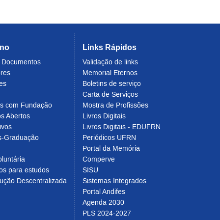
rno
Links Rápidos
e Documentos
Validação de links
ores
Memorial Eternos
es
Boletins de serviço
Carta de Serviços
os com Fundação
Mostra de Profissões
s Abertos
Livros Digitais
ivos
Livros Digitais - EDUFRN
s-Graduação
Periódicos UFRN
Portal da Memória
luntária
Comperve
os para estudos
SISU
ução Descentralizada
Sistemas Integrados
Portal Andifes
Agenda 2030
PLS 2024-2027