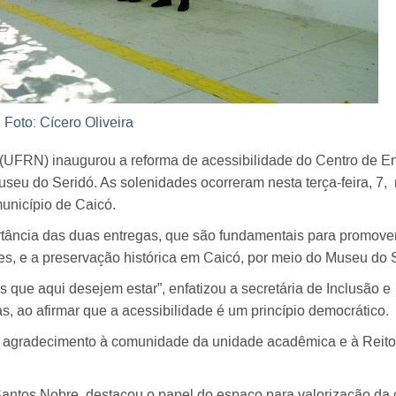
Foto: Cícero Oliveira
(UFRN) inaugurou a reforma de acessibilidade do Centro de E
useu do Seridó. As solenidades ocorreram nesta terça-feira, 7,
unicípio de Caicó.
ortância das duas entregas, que são fundamentais para promove
es, e a preservação histórica em Caicó, por meio do Museu do 
 que aqui desejem estar”, enfatizou a secretária de Inclusão e
, ao afirmar que a acessibilidade é um princípio democrático.
um agradecimento à comunidade da unidade acadêmica e à Reitor
antos Nobre, destacou o papel do espaço para valorização da 