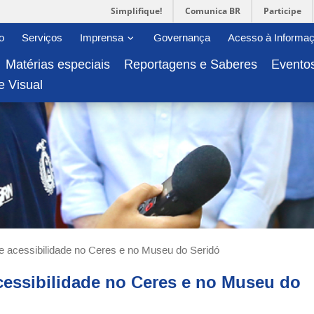
Simplifique!
Comunica BR
Participe
-menu
Abrir/fechar sub-menu
o
Serviços
Imprensa
Governança
Acesso à Informa
Matérias especiais
Reportagens e Saberes
Evento
e Visual
 acessibilidade no Ceres e no Museu do Seridó
essibilidade no Ceres e no Museu do