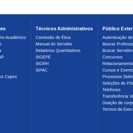
tes
Técnicos Administrativos
Público Exte
rio Acadêmico
Comissão de Ética
Autenticação d
o
Manual do Servidor
Buscar Profess
a
Relatórios Quantitativos
Buscar Servidor
AP
SIGEPE
Concursos
SIGRH
Relacionament
SIPAC
Cursos e Evento
cos Capes
Processos Selet
Seleções de Pó
Telefones
Transferência Vo
Doação de corp
Termos de Exec