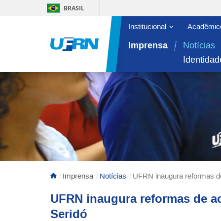
BRASIL
Abrir/fechar sub
Institucional
Acadêmic
Área do menu principal
Imprensa
Notícias
Identidad
Imprensa
Notícias
UFRN inaugura reformas de
UFRN inaugura reformas de ac
Seridó