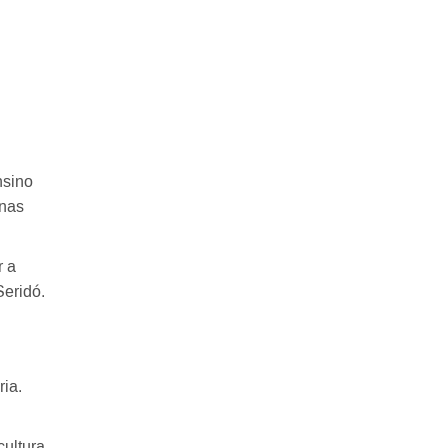
nsino
 nas
r a
Seridó.
ia.
cultura