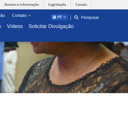
Acesso à informação
Legislação
Canais
Abrir/fechar sub-menu
ção
Contato
Pesquisar
PT
s
Vídeos
Solicitar Divulgação