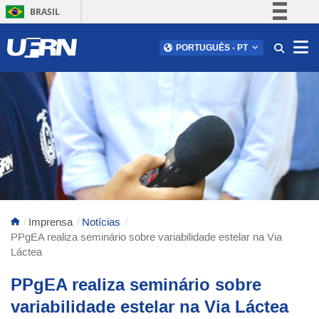
BRASIL
Simplifique!
Abr
PORTUGUÊS
-
PT
Comunica BR
Participe
Acesso à informação
Legislação
Canais
Imprensa
Notícias
PPgEA realiza seminário sobre variabilidade estelar na Via
Láctea
PPgEA realiza seminário sobre
variabilidade estelar na Via Láctea