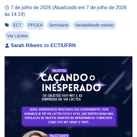
7 de julho de 2026
(Atualizado em
7 de julho de 2026
às 14:19
)
ECT
PPGEA
Seminário
Variabilidade estelar
Via Láctea
Sarah Ribeiro
de
ECT/UFRN