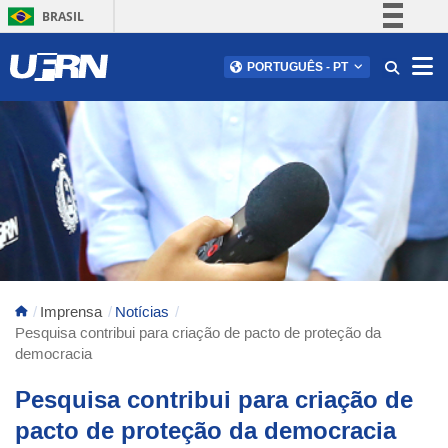
BRASIL
Simplifique!
Abr
PORTUGUÊS
-
PT
Comunica BR
Participe
Acesso à informação
Legislação
Canais
Imprensa
Notícias
Pesquisa contribui para criação de pacto de proteção da
democracia
Pesquisa contribui para criação de
pacto de proteção da democracia