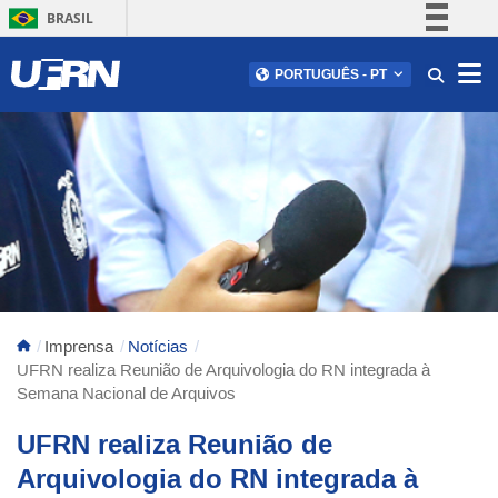
BRASIL
Simplifique!
Abr
PORTUGUÊS
-
PT
Comunica BR
Participe
Acesso à informação
Legislação
Canais
Imprensa
Notícias
UFRN realiza Reunião de Arquivologia do RN integrada à
Semana Nacional de Arquivos
UFRN realiza Reunião de
Arquivologia do RN integrada à