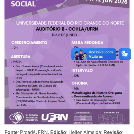
Fonte
: Proad/UFRN.
Edição
: Hellen Almeida;
Revisão
: