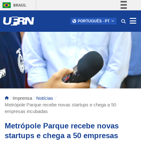
BRASIL
Simplifique!
Abr
PORTUGUÊS
-
PT
Comunica BR
Participe
Acesso à informação
Legislação
Canais
Imprensa
Notícias
Metrópole Parque recebe novas startups e chega a 50
empresas incubadas
Metrópole Parque recebe novas
startups e chega a 50 empresas