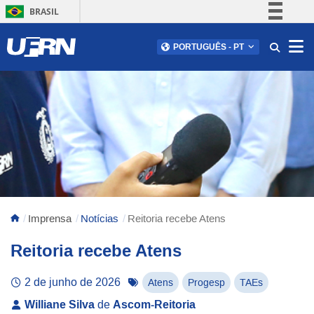
BRASIL
Simplifique!
Abr
PORTUGUÊS
-
PT
Comunica BR
Participe
Acesso à informação
Legislação
Canais
Imprensa
Notícias
Reitoria recebe Atens
Reitoria recebe Atens
2 de junho de 2026
Atens
Progesp
TAEs
Williane Silva
de
Ascom-Reitoria