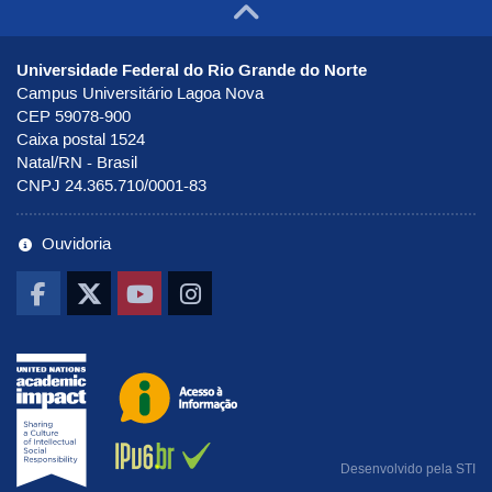
Ir para o to
Universidade Federal do Rio Grande do Norte
Campus Universitário Lagoa Nova
CEP 59078-900
Caixa postal 1524
Natal/RN - Brasil
CNPJ 24.365.710/0001-83
Ouvidoria
Ir pra UNAI
Ir para o portal de Acesso à Infor
Ab
Desenvolvido pela
STI