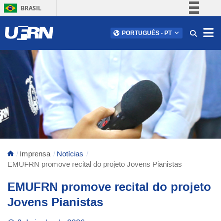
BRASIL
Simplifique!
Abr
PORTUGUÊS
-
PT
Comunica BR
Participe
Acesso à informação
Legislação
Canais
Imprensa
Notícias
EMUFRN promove recital do projeto Jovens Pianistas
EMUFRN promove recital do projeto
Jovens Pianistas