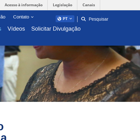
Acesso à informação
Legislação
Canais
Abrir/fechar sub-menu
ção
Contato
Pesquisar
PT
s
Vídeos
Solicitar Divulgação
o
ia