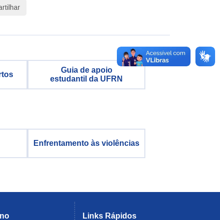
tilhar
Guia de apoio
rtos
estudantil da UFRN
Enfrentamento às violências
rno
Links Rápidos