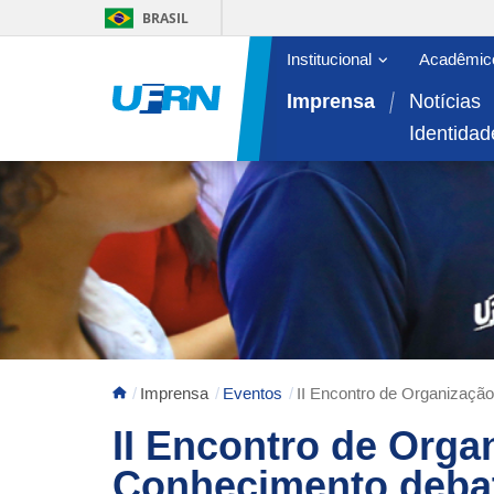
BRASIL
Abrir/fechar sub
Institucional
Acadêmic
Área do menu principal
Imprensa
Notícias
Identidad
Imprensa
Eventos
II Encontro de Organização
II Encontro de Orga
Conhecimento debate