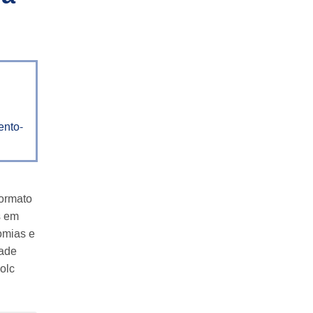
ento-
formato
s em
omias e
dade
olc