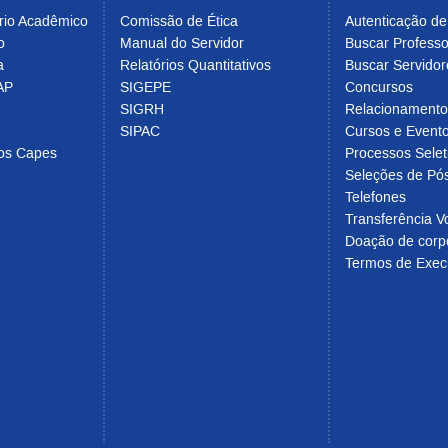
rio Acadêmico
Comissão de Ética
Autenticação d
o
Manual do Servidor
Buscar Profess
a
Relatórios Quantitativos
Buscar Servidor
AP
SIGEPE
Concursos
SIGRH
Relacionament
SIPAC
Cursos e Evento
cos Capes
Processos Selet
Seleções de Pó
Telefones
Transferência Vo
Doação de corp
Termos de Exec