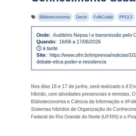
Biblioteconomia
Decin
FolkColab
PPGCI
Onde:
Auditório Nepsa I e transmissão pelo
Quando:
16/06 a 17/06/2026
à tarde
Site:
https://www.ufrn.br/imprensa/noticias/
debate-etica-poder-e-resistencia
Nos dias 16 e 17 de junho, será realizado o
II E
híbrido, com atividades presenciais e remotas. 
Biblioteconomia e Ciência da Informação e #Fol
Sistemas híbridos de Organização do Conhecime
Federal do Rio Grande do Norte (UFRN) e o Pr