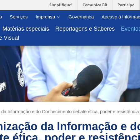
Simplifique!
Comunica BR
Participe
-menu
Abrir/fechar sub-menu
o
Serviços
Imprensa
Governança
Acesso à Informa
Matérias especiais
Reportagens e Saberes
Evento
e Visual
 da Informação e do Conhecimento debate ética, poder e resistência
nização da Informação e d
 ética, poder e resistênc