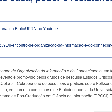
 Canal da BiblioUFRN no Youtube
102391/ii-encontro-de-organizacao-da-informacao-e-do-conhecim
ncontro de Organização da Informação e do Conhecimento
, em 
O evento é promovido pelos grupos de pesquisa Estudos Crítico
kCoLab – Colaboratório de pesquisas e práticas sobre Folkson
nto, em parceria com o curso de Biblioteconomia da Universi
ograma de Pós-Graduação em Ciência da Informação (PPGCI).F