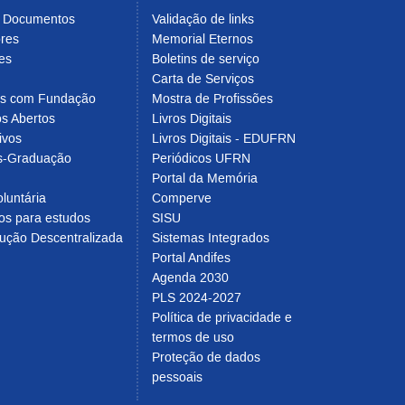
e Documentos
Validação de links
ores
Memorial Eternos
es
Boletins de serviço
Carta de Serviços
os com Fundação
Mostra de Profissões
s Abertos
Livros Digitais
ivos
Livros Digitais - EDUFRN
s-Graduação
Periódicos UFRN
Portal da Memória
luntária
Comperve
os para estudos
SISU
ução Descentralizada
Sistemas Integrados
Portal Andifes
Agenda 2030
PLS 2024-2027
Política de privacidade e 
termos de uso
Proteção de dados 
pessoais